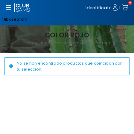
0
Abrir menú
Identifícate
|
[fibosearch]
COLOR ROJO
Inicio
Productos etiquetados “Color rojo”
/
No se han encontrado productos que coincidan con
tu selección.