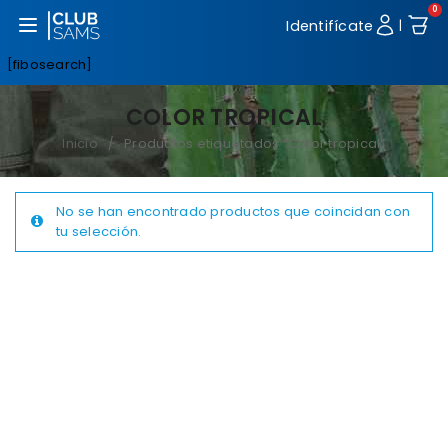
0
Abrir menú
Identifícate
|
[fibosearch]
COLOR TROPICAL
Inicio
Productos etiquetados “Color tropical”
/
No se han encontrado productos que coincidan con
tu selección.