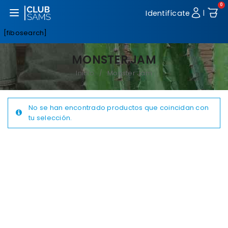
0
Abrir menú
Identifícate
|
[fibosearch]
MONSTER JAM
Inicio
Monster Jam
/
No se han encontrado productos que coincidan con
tu selección.