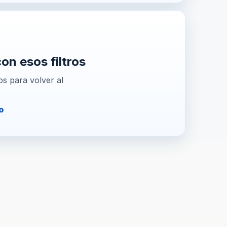
n esos filtros
os para volver al
o