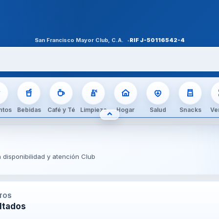
San Francisco Mayor Club, C.A.
RIF
J-50116542-4
ntos
Bebidas
Café y Té
Limpieza
Hogar
Salud
Snacks
Ve
⌃
OCULTAR CATEGORÍAS
disponibilidad y atención Club
TO
S
ltados