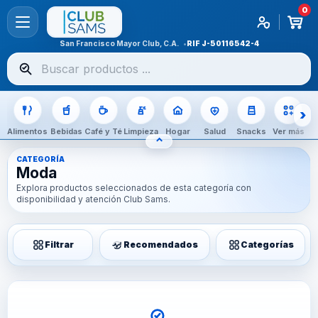
0
San Francisco Mayor Club, C.A.
RIF
J-50116542-4
Buscar
productos
Alimentos
Bebidas
Café y Té
Limpieza
Hogar
Salud
Snacks
Ver más
⌃
OCULTAR CATEGORÍAS
CATEGORÍA
Moda
Explora productos seleccionados de esta categoría con
disponibilidad y atención Club Sams.
Filtrar
Recomendados
Categorías