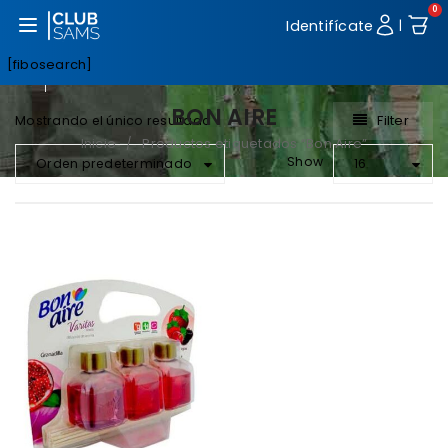
0
Abrir menú
Identifícate
|
[fibosearch]
BON AIRE
Filter
Mostrando el único resultado
Inicio
Productos etiquetados “Bon Aire”
/
Show
Orden predeterminado
16