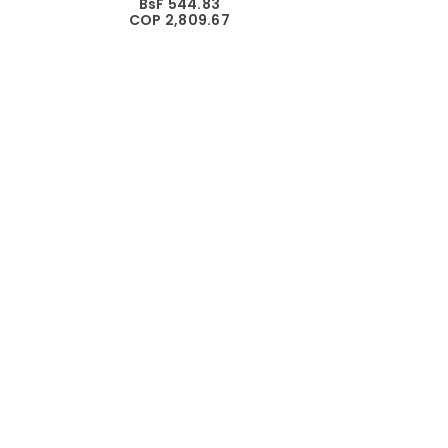
BsF 544.83
COP 2,809.67