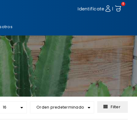
0
Identifícate
|
sotros
Filter
16
Orden predeterminado