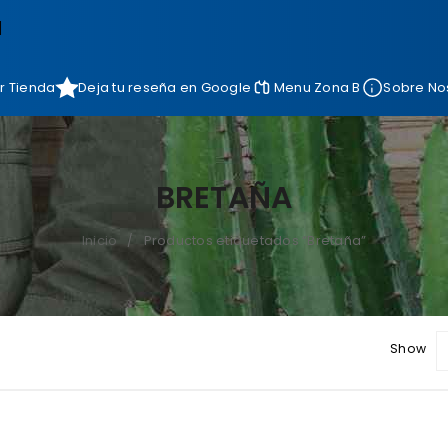
]
r Tienda
Deja tu reseña en Google
Menu Zona B
Sobre No
BRETAÑA
Inicio
Productos etiquetados “Bretaña”
/
Show