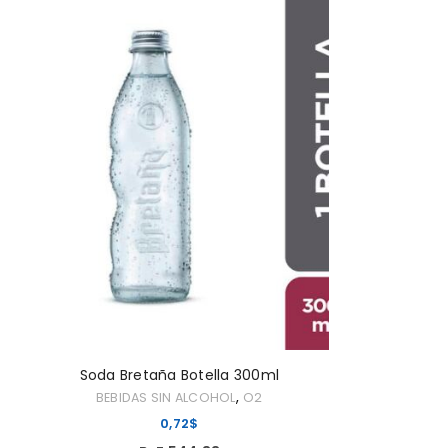
ACCEDER
Nombre de usuario o correo elec
Contraseña
*
ACCESO
¿OLVIDASTE LA CONTRASEÑA?
Soda Bretaña Botella 300ml
,
BEBIDAS SIN ALCOHOL
O2
0,72
$