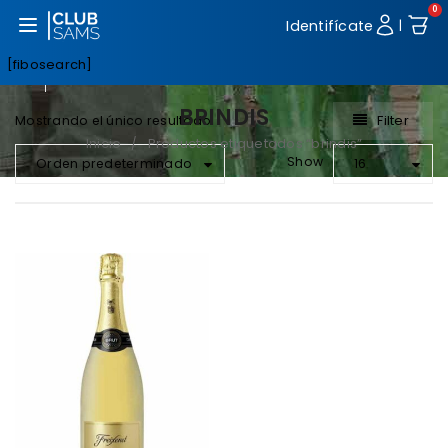
0
Abrir menú
Identifícate
|
[fibosearch]
BRINDIS
Filter
Mostrando el único resultado
Inicio
Productos etiquetados “brindis”
/
Show
Orden predeterminado
16