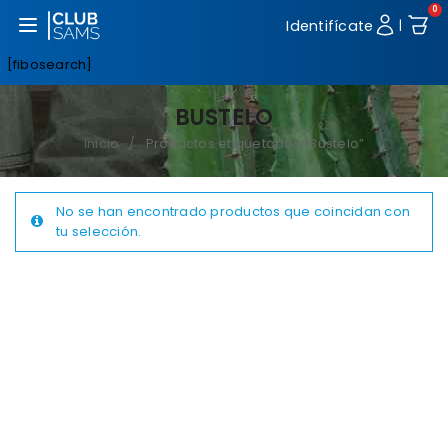
0
Abrir menú
Identifícate
|
[fibosearch]
BUSTELO
Inicio
Productos etiquetados “Bustelo”
/
No se han encontrado productos que coincidan con
tu selección.