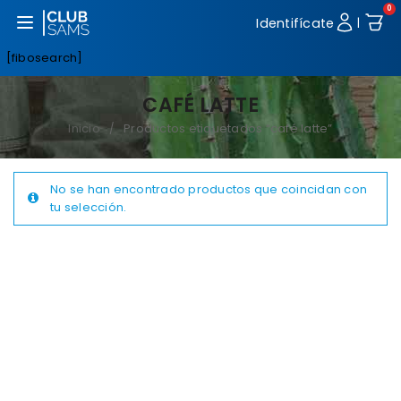
0
Abrir menú
Identifícate
|
[fibosearch]
CAFÉ LATTE
Inicio
Productos etiquetados “café latte”
/
No se han encontrado productos que coincidan con
tu selección.