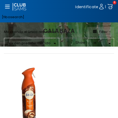
0
Abrir menú
Identifícate
|
[fibosearch]
CALABAZA
Filter
Mostrando el único resultado
Inicio
Productos etiquetados “calabaza”
/
Show
Orden predeterminado
16