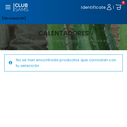
0
Abrir menú
Identifícate
|
[fibosearch]
CALENTADORES
Inicio
Productos etiquetados “calentadores”
/
No se han encontrado productos que coincidan con
tu selección.