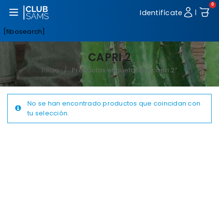
0
Abrir menú
Identifícate
|
[fibosearch]
CAPRI 2
Inicio
Productos etiquetados “capri 2”
/
No se han encontrado productos que coincidan con
tu selección.