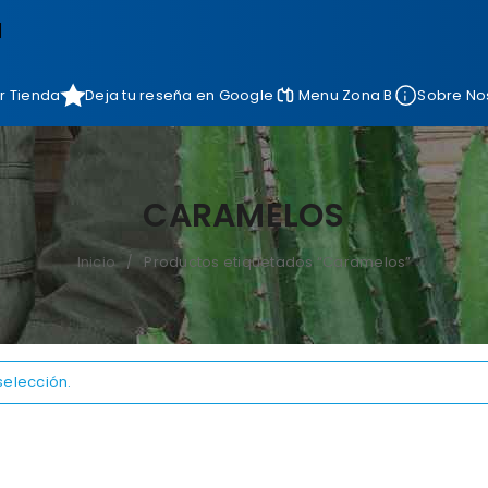
]
r Tienda
Deja tu reseña en Google
Menu Zona B
Sobre No
CARAMELOS
Inicio
Productos etiquetados “Caramelos”
/
selección.