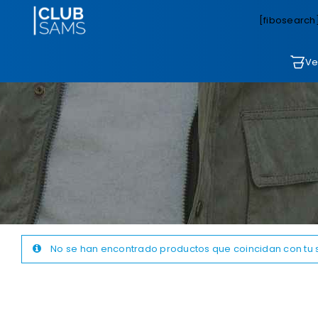
[fibosearch
Ve
No se han encontrado productos que coincidan con tu 