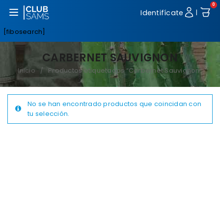
0
Abrir menú
Identifícate
|
[fibosearch]
CARBERNET SAUVIGNON
Inicio
Productos etiquetados “Carbernet Sauvignon”
/
No se han encontrado productos que coincidan con
tu selección.