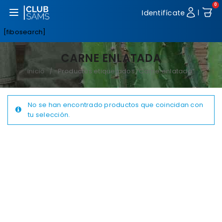
0
Abrir menú
Identifícate
|
[fibosearch]
CARNE ENLATADA
Inicio
Productos etiquetados “Carne enlatada”
/
No se han encontrado productos que coincidan con
tu selección.