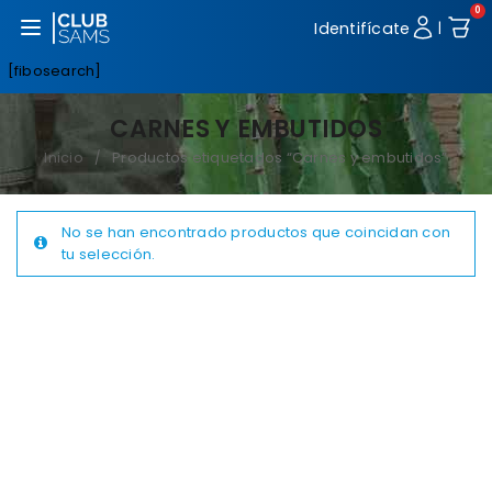
0
Abrir menú
Identifícate
|
[fibosearch]
CARNES Y EMBUTIDOS
Inicio
Productos etiquetados “Carnes y embutidos”
/
No se han encontrado productos que coincidan con
tu selección.