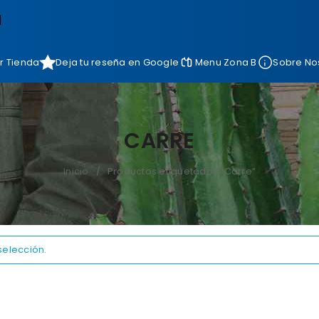
]
r Tienda
Deja tu reseña en Google
Menu Zona B
Sobre No
CARRE
Inicio
Productos etiquetados “Carre”
/
selección.