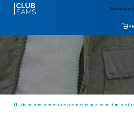
[fibosearch
Ve
No se han encontrado productos que coincidan con tu 