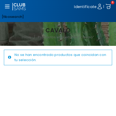
0
Abrir menú
Identifícate
|
[fibosearch]
CAVALO
Inicio
Productos etiquetados “Cavalo”
/
No se han encontrado productos que coincidan con
tu selección.