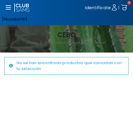
0
Abrir menú
Identifícate
|
[fibosearch]
CEBO
Inicio
Productos etiquetados “Cebo”
/
No se han encontrado productos que coincidan con
tu selección.