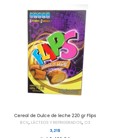
ACCEDER
Nombre de usuario o correo elec
Contraseña
*
ACCESO
¿OLVIDASTE LA CONTRASEÑA?
Cereal de Dulce de leche 220 gr Flips
,
,
BCV
LÁCTEOS Y REFRIGERADOS
O3
3,21
$