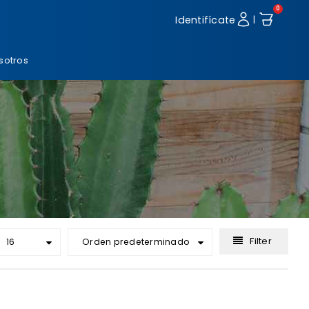
0
Identifícate
|
sotros
Filter
16
Orden predeterminado