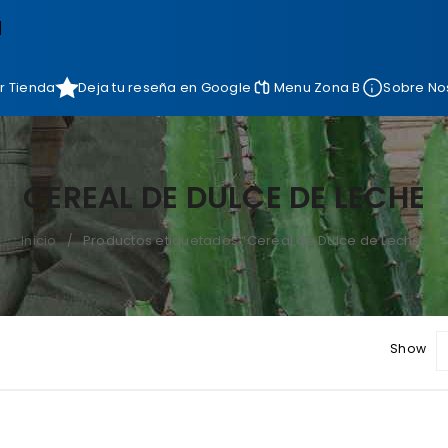
]
r Tienda
Deja tu reseña en Google
Menu Zona B
Sobre No
CEREAL DE DULCE DE LECHE
Inicio
Productos etiquetados “Cereal de Dulce de Leche”
/
Show