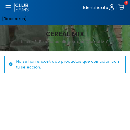
0
Abrir menú
Identifícate
|
[fibosearch]
CEREAL MIX
Inicio
Productos etiquetados “Cereal Mix”
/
No se han encontrado productos que coincidan con
tu selección.