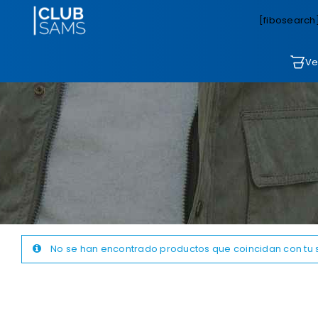
[fibosearch
Ve
No se han encontrado productos que coincidan con tu 