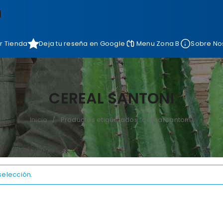
]
r Tienda
Deja tu reseña en Google
Menu Zona B
Sobre No
CEREAL SANTONI
Inicio
Productos etiquetados “cereal santoni”
/
selección.