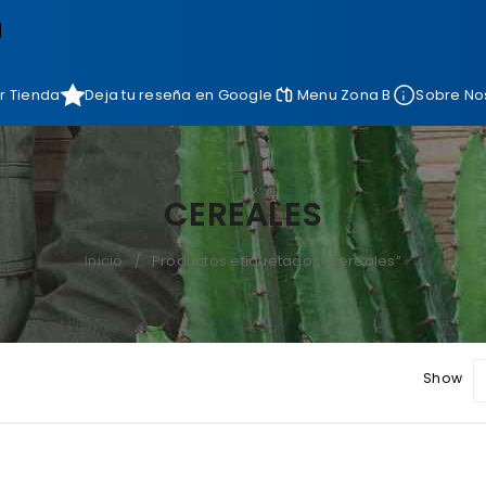
]
r Tienda
Deja tu reseña en Google
Menu Zona B
Sobre No
CEREALES
Inicio
Productos etiquetados “cereales”
/
Show