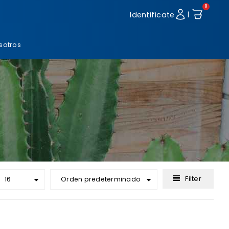
0
Identifícate
|
sotros
Filter
16
Orden predeterminado