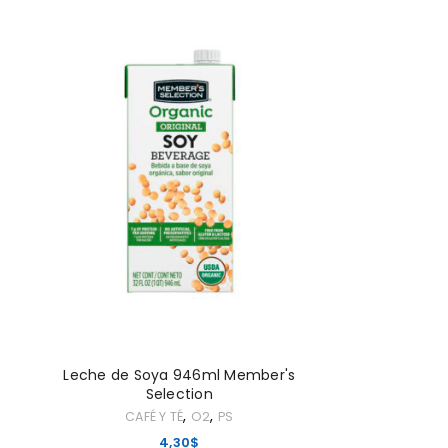
ACCEDER
Nombre de usuario o correo elec
Contraseña
*
ACCESO
¿OLVIDASTE LA CONTRASEÑA?
Leche de Soya 946ml Member's
Selection
,
,
CAFÉ Y TÉ
O2
PS
4,30
$