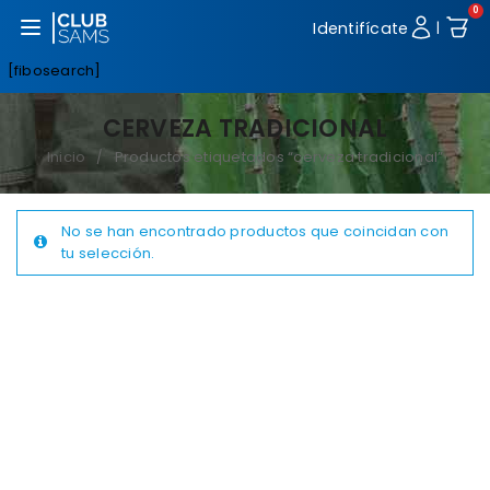
0
Abrir menú
Identifícate
|
[fibosearch]
CERVEZA TRADICIONAL
Inicio
Productos etiquetados “cerveza tradicional”
/
No se han encontrado productos que coincidan con
tu selección.