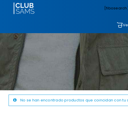
[fibosearch
Ve
No se han encontrado productos que coincidan con tu 