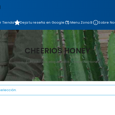
]
r Tienda
Deja tu reseña en Google
Menu Zona B
Sobre No
CHEERIOS HONEY
Inicio
Productos etiquetados “Cheerios Honey”
/
selección.