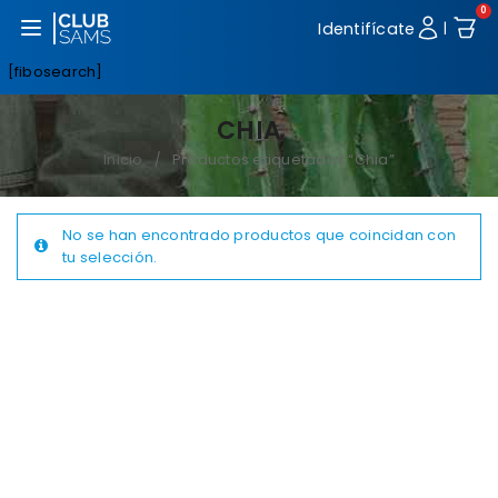
0
Abrir menú
Identifícate
|
[fibosearch]
CHIA
Inicio
Productos etiquetados “Chia”
/
No se han encontrado productos que coincidan con
tu selección.