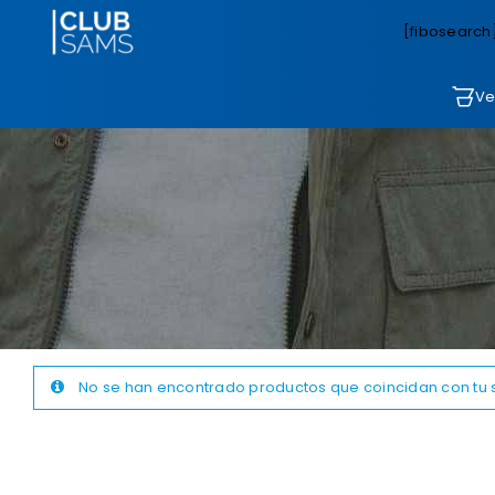
[fibosearch
Ve
No se han encontrado productos que coincidan con tu 