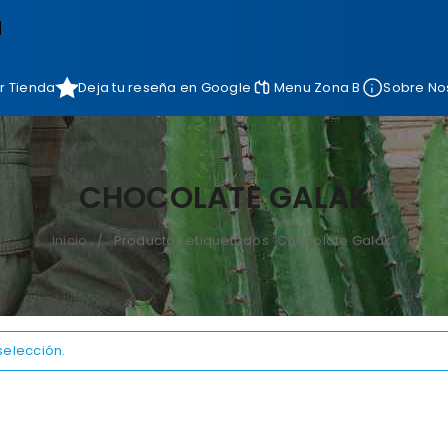
]
r Tienda
Deja tu reseña en Google
Menu Zona B
Sobre No
CHOCOLATE GALAK
Inicio
Productos etiquetados “Chocolate Galak”
/
selección.