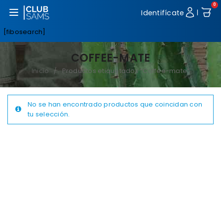
0
Abrir menú
Identifícate
|
[fibosearch]
COFFEE-MATE
Inicio
Productos etiquetados “Coffee-mate”
/
No se han encontrado productos que coincidan con
tu selección.