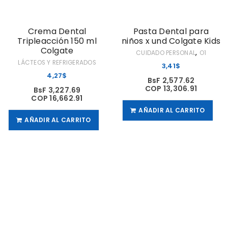
Crema Dental
Pasta Dental para
Tripleacción 150 ml
niños x und Colgate Kids
Colgate
,
CUIDADO PERSONAL
O1
LÁCTEOS Y REFRIGERADOS
3,41
$
4,27
$
BsF 2,577.62
COP 13,306.91
BsF 3,227.69
COP 16,662.91
AÑADIR AL CARRITO
AÑADIR AL CARRITO