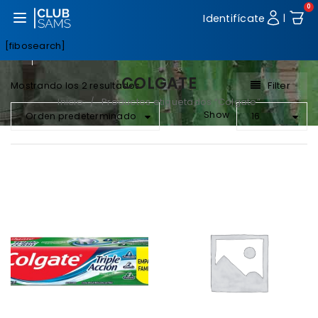
0
Abrir menú
Identifícate
|
[fibosearch]
COLGATE
Filter
Mostrando los 2 resultados
Inicio
Productos etiquetados “Colgate”
/
Show
Orden predeterminado
16