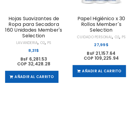
Hojas Suavizantes de
Papel Higiénico x 30
Ropa para Secadora
Rollos Member´s
160 Unidades Member's
Selection
Selection
,
,
CUIDADO PERSONAL
O2
PS
,
,
LAVANDERIA
O2
PS
27,99
$
8,31
$
BsF 21,157.64
COP 109,225.94
BsF 6,281.53
COP 32,428.28
AÑADIR AL CARRITO
AÑADIR AL CARRITO