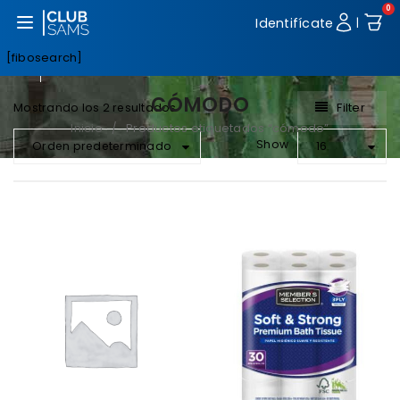
0
Abrir menú
Identifícate
|
[fibosearch]
CÓMODO
Filter
Mostrando los 2 resultados
Inicio
Productos etiquetados “cómodo”
/
Show
Orden predeterminado
16