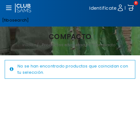
0
Abrir menú
Identifícate
|
[fibosearch]
COMPACTO
Inicio
Productos etiquetados “Compacto”
/
No se han encontrado productos que coincidan con
tu selección.