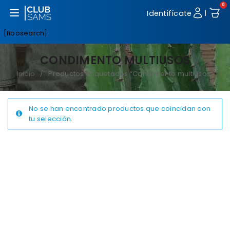
0
Abrir menú
Identifícate
|
[fibosearch]
CONDIMENTO MULTIUSOS
Inicio
Productos etiquetados “Condimento multiusos”
/
No se han encontrado productos que coincidan con
tu selección.