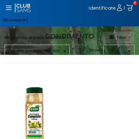
0
Abrir menú
Identifícate
|
[fibosearch]
CONDIMENTO
Filter
Mostrando el único resultado
Inicio
Productos etiquetados “Condimento”
/
Show
Orden predeterminado
16