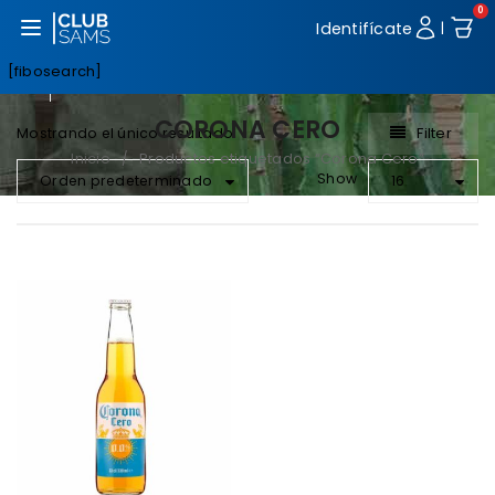
0
Abrir menú
Identifícate
|
[fibosearch]
CORONA CERO
Filter
Mostrando el único resultado
Inicio
Productos etiquetados “Corona Cero”
/
Show
Orden predeterminado
16