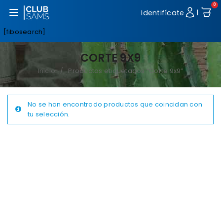
0
Abrir menú
Identifícate
|
[fibosearch]
CORTE 9X9
Inicio
Productos etiquetados “Corte 9x9”
/
No se han encontrado productos que coincidan con
tu selección.