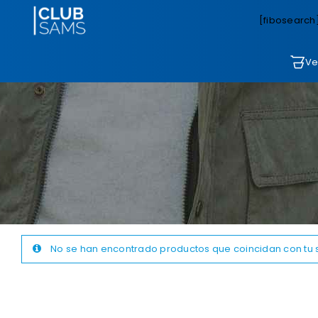
[fibosearch
Ve
No se han encontrado productos que coincidan con tu 