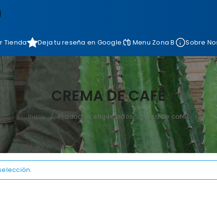
]
r Tienda
Deja tu reseña en Google
Menu Zona B
Sobre No
CREMA DE CAFÉ
Inicio
Productos etiquetados “crema de café”
/
selección.