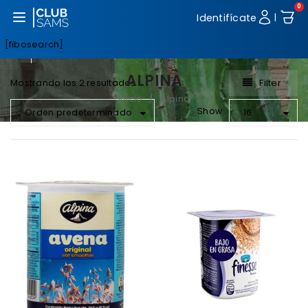
0
Abrir menú
Identifícate
|
[fibosearch]
ALPINA
Filter
Mostrando los 2 resultados
Inicio
Alpina
/
Show
Orden predeterminado
16