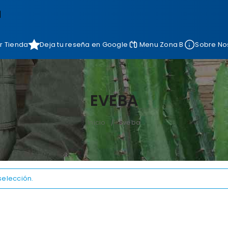
]
r Tienda
Deja tu reseña en Google
Menu Zona B
Sobre No
EVEBA
Inicio
Eveba
/
selección.