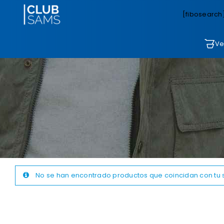
[fibosearch
Ve
No se han encontrado productos que coincidan con tu 