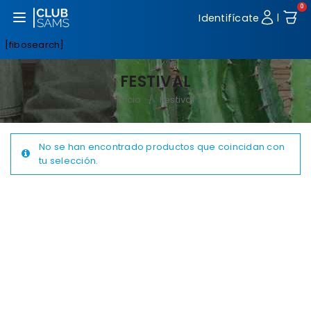
0
Abrir menú
Identifícate
|
[fibosearch]
FESTIVAL
Inicio
Festival
/
No se han encontrado productos que coincidan con
tu selección.