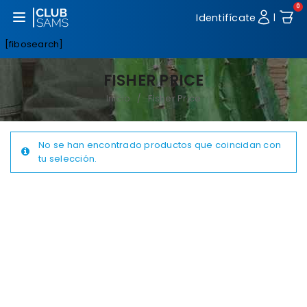
0
Abrir menú
Identifícate
|
[fibosearch]
FISHER PRICE
Inicio
Fisher Price
/
No se han encontrado productos que coincidan con
tu selección.