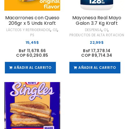
Macarrones con Queso
Mayonesa Real Mayo
206gr x 5 Unds Kraft
Galon 3.7 Kg Kraft
,
,
,
,
LÁCTEOS Y REFRIGERADOS
O2
DESPENSA
O1
PS
PRODUCTOS DE ALTA ROTACION
15,45
$
22,99
$
BsF 11,678.66
BsF 17,378.14
COP 60,290.85
COP 89,714.34
AÑADIR AL CARRITO
AÑADIR AL CARRITO