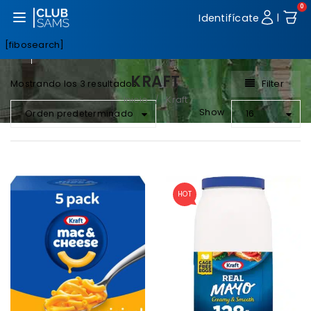
0
Abrir menú
Identifícate
|
[fibosearch]
KRAFT
Filter
Mostrando los 3 resultados
Inicio
Kraft
/
Show
Orden predeterminado
16
HOT