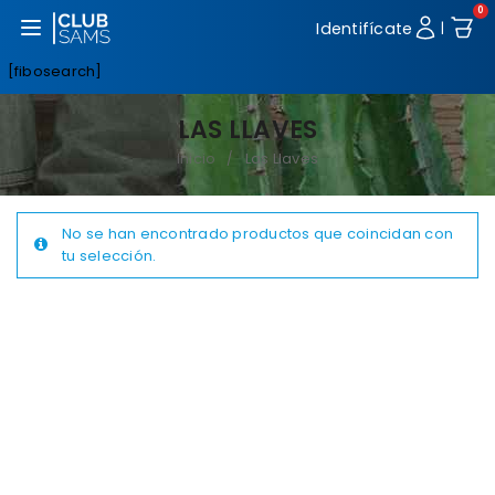
0
Abrir menú
Identifícate
|
[fibosearch]
LAS LLAVES
Inicio
Las Llaves
/
No se han encontrado productos que coincidan con
tu selección.