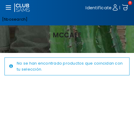
0
Abrir menú
Identifícate
|
[fibosearch]
MCCAFE
Inicio
McCafe
/
No se han encontrado productos que coincidan con
tu selección.