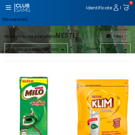
0
Abrir menú
Identifícate
|
[fibosearch]
NESTLE
Filter
Mostrando los 2 resultados
Inicio
Nestle
/
Show
Orden predeterminado
16