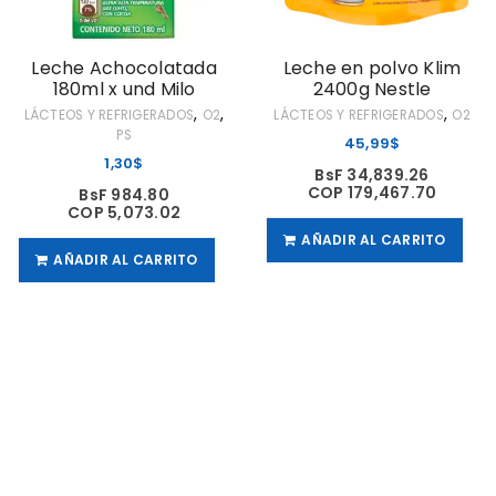
Leche Achocolatada
Leche en polvo Klim
180ml x und Milo
2400g Nestle
,
,
,
LÁCTEOS Y REFRIGERADOS
O2
LÁCTEOS Y REFRIGERADOS
O2
PS
45,99
$
1,30
$
BsF 34,839.26
COP 179,467.70
BsF 984.80
COP 5,073.02
AÑADIR AL CARRITO
AÑADIR AL CARRITO