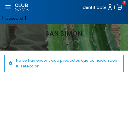
0
Abrir menú
Identifícate
|
[fibosearch]
SAN SIMON
Inicio
San Simon
/
No se han encontrado productos que coincidan con
tu selección.