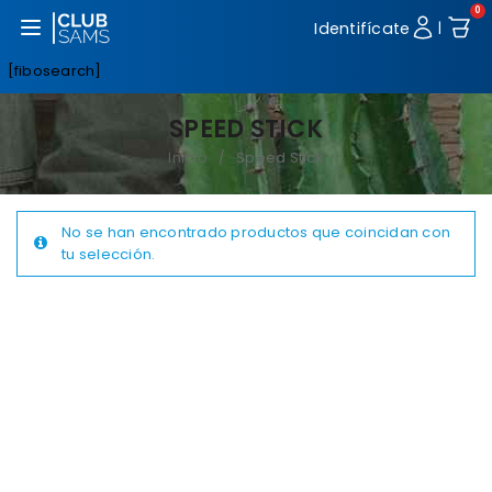
0
Abrir menú
Identifícate
|
[fibosearch]
SPEED STICK
Inicio
Speed Stick
/
No se han encontrado productos que coincidan con
tu selección.