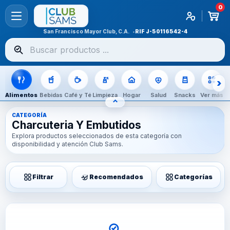
0
San Francisco Mayor Club, C.A.
RIF
J-50116542-4
Buscar
productos
Alimentos
Bebidas
Café y Té
Limpieza
Hogar
Salud
Snacks
Ver más
⌃
OCULTAR CATEGORÍAS
CATEGORÍA
Charcuteria Y Embutidos
Explora productos seleccionados de esta categoría con
disponibilidad y atención Club Sams.
Filtrar
Recomendados
Categorías