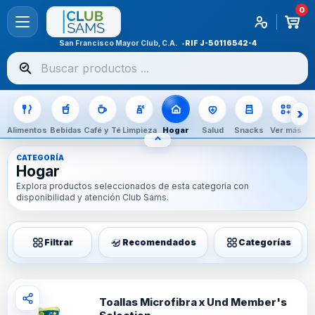
0
San Francisco Mayor Club, C.A.
RIF
J-50116542-4
Buscar
productos
Alimentos
Bebidas
Café y Té
Limpieza
Hogar
Salud
Snacks
Ver más
⌃
OCULTAR CATEGORÍAS
CATEGORÍA
Hogar
Explora productos seleccionados de esta categoría con
disponibilidad y atención Club Sams.
Filtrar
Recomendados
Categorías
Toallas Microfibra x Und Member's