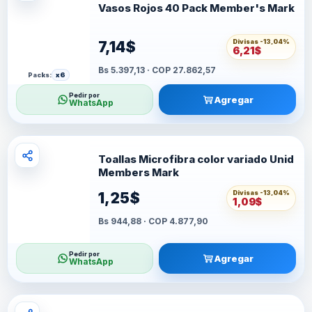
Vasos Rojos 40 Pack Member's Mark
Divisas -
13,04%
7,14$
6,21$
Bs 5.397,13 · COP 27.862,57
Packs:
x6
Pedir por
Agregar
WhatsApp
Toallas Microfibra color variado Unid
Members Mark
Divisas -
13,04%
1,25$
1,09$
Bs 944,88 · COP 4.877,90
Pedir por
Agregar
WhatsApp