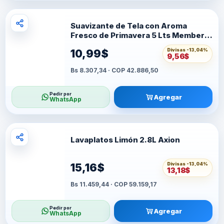
Suavizante de Tela con Aroma
Fresco de Primavera 5 Lts Member's
Selección
Divisas -
13,04%
10,99$
9,56$
Bs 8.307,34 · COP 42.886,50
Pedir por
Agregar
WhatsApp
Lavaplatos Limón 2.8L Axion
Divisas -
13,04%
15,16$
13,18$
Bs 11.459,44 · COP 59.159,17
Pedir por
Agregar
WhatsApp