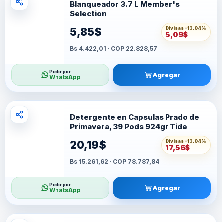
Blanqueador 3.7 L Member's
Selection
Divisas -
13,04%
5,85$
5,09$
Bs 4.422,01 · COP 22.828,57
Pedir por
Agregar
WhatsApp
Detergente en Capsulas Prado de
Primavera, 39 Pods 924gr Tide
Divisas -
13,04%
20,19$
17,56$
Bs 15.261,62 · COP 78.787,84
Pedir por
Agregar
WhatsApp