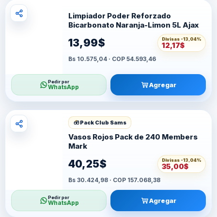
Limpiador Poder Reforzado
Bicarbonato Naranja-Limon 5L Ajax
Divisas -
13,04%
13,99$
12,17$
Bs 10.575,04 · COP 54.593,46
Pedir por
Agregar
WhatsApp
Pack Club Sams
Vasos Rojos Pack de 240 Members
Mark
Divisas -
13,04%
40,25$
35,00$
Bs 30.424,98 · COP 157.068,38
Pedir por
Agregar
WhatsApp