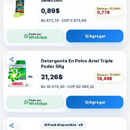
Selection
Divisas -
13,04%
0,89$
0,77$
Bs 672,75 · COP 3.473,06
Pedir por
Agregar
WhatsApp
Detergente En Polvo Ariel Triple
Poder 5Kg
Divisas -
13,04%
21,26$
18,49$
Bs 16.070,43 · COP 82.963,32
Pedir por
Agregar
WhatsApp
Pack disponible · x6