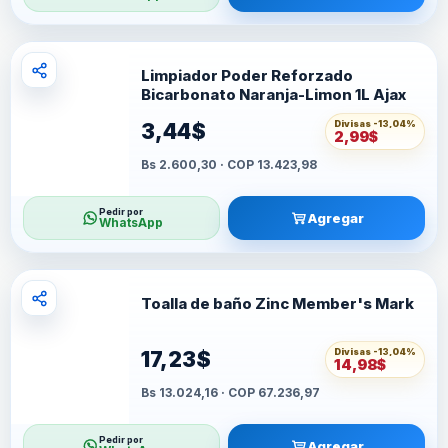
Limpiador Poder Reforzado
Bicarbonato Naranja-Limon 1L Ajax
Divisas -
13,04%
3,44$
2,99$
Bs 2.600,30 · COP 13.423,98
Pedir por
Agregar
WhatsApp
Toalla de baño Zinc Member's Mark
Divisas -
13,04%
17,23$
14,98$
Bs 13.024,16 · COP 67.236,97
Pedir por
Agregar