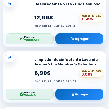
Desinfectante 5 Lts x und Fabuloso
Divisas -
13,04%
12,99$
11,30$
Bs 9.819,14 · COP 50.691,14
Pedir por
Agregar
WhatsApp
Limpiador desinfectante Lavanda
Aroma 5 Lts Member's Selection
Divisas -
13,04%
6,90$
6,00$
Bs 5.215,71 · COP 26.926,01
Pedir por
Agregar
WhatsApp