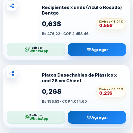
Recipientes x unds (Azul o Rosado)
Bentgo
Divisas -
13,04%
0,63$
0,55$
Bs 476,22 · COP 2.458,46
Pedir por
Agregar
WhatsApp
Platos Desechables de Plástico x
und 26 cm Chinet
Divisas -
13,04%
0,26$
0,23$
Bs 196,53 · COP 1.014,60
Pedir por
Agregar
WhatsApp