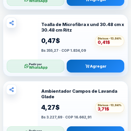
WhatsApp
Toalla de Microfibra x und 30.48 cm x
30.48 cm Ritz
Divisas -
13,04%
0,47$
0,41$
Bs 355,27 · COP 1.834,09
Pedir por
Agregar
WhatsApp
Ambientador Campos de Lavanda
Glade
Divisas -
13,04%
4,27$
3,71$
Bs 3.227,69 · COP 16.662,91
Pedir por