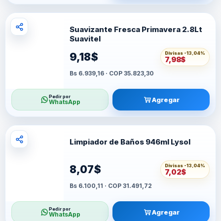
Suavizante Fresca Primavera 2.8Lt
Suavitel
Divisas -
13,04%
9,18$
7,98$
Bs 6.939,16 · COP 35.823,30
Pedir por
Agregar
WhatsApp
Limpiador de Baños 946ml Lysol
Divisas -
13,04%
8,07$
7,02$
Bs 6.100,11 · COP 31.491,72
Pedir por
Agregar
WhatsApp