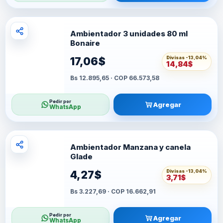
Ambientador 3 unidades 80 ml
Bonaire
Divisas -
13,04%
17,06$
14,84$
Bs 12.895,65 · COP 66.573,58
Pedir por
Agregar
WhatsApp
Ambientador Manzana y canela
Glade
Divisas -
13,04%
4,27$
3,71$
Bs 3.227,69 · COP 16.662,91
Pedir por
Agregar
WhatsApp