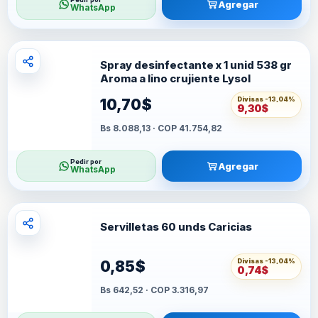
Agregar
WhatsApp
Spray desinfectante x 1 unid 538 gr
Aroma a lino crujiente Lysol
Divisas -
13,04%
10,70$
9,30$
Bs 8.088,13 · COP 41.754,82
Pedir por
Agregar
WhatsApp
Servilletas 60 unds Caricias
Divisas -
13,04%
0,85$
0,74$
Bs 642,52 · COP 3.316,97