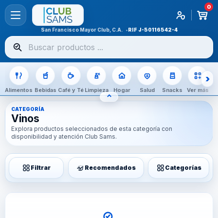
0
San Francisco Mayor Club, C.A.
RIF
J-50116542-4
Buscar
productos
Alimentos
Bebidas
Café y Té
Limpieza
Hogar
Salud
Snacks
Ver más
⌃
OCULTAR CATEGORÍAS
CATEGORÍA
Vinos
Explora productos seleccionados de esta categoría con
disponibilidad y atención Club Sams.
Filtrar
Recomendados
Categorías